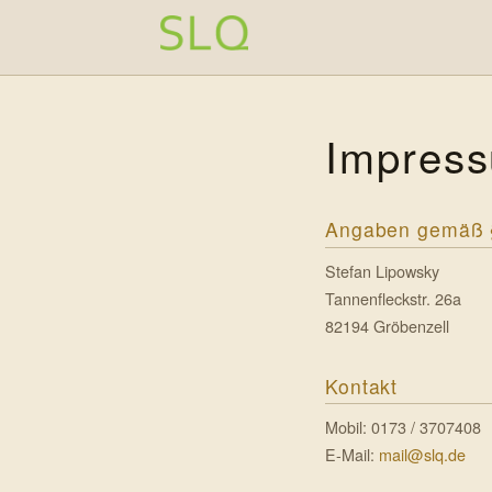
Zum Inhalt springen
Impres
Angaben gemäß 
Stefan Lipowsky
Tannenfleckstr. 26a
82194 Gröbenzell
Kontakt
Mobil: 0173 / 3707408
E-Mail:
mail@slq.de